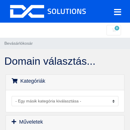
0
Bevásár
Bevásárlókosár
Domain választás...
Kategóriák
Műveletek