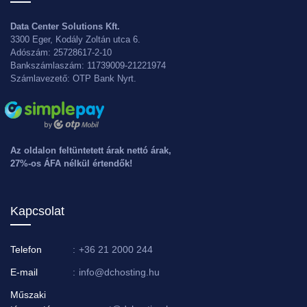
Data Center Solutions Kft.
3300 Eger, Kodály Zoltán utca 6.
Adószám: 25728617-2-10
Bankszámlaszám: 11739009-21221974
Számlavezető: OTP Bank Nyrt.
Az oldalon feltüntetett árak nettó árak,
27%-os ÁFA nélkül értendők!
Kapcsolat
Telefon
:
+36 21 2000 244
E-mail
:
info@dchosting.hu
Műszaki