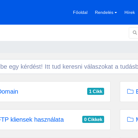
Főoldal
Rendelés
Hírek
omain
E
1 Cikk
TP kliensek használata
M
0 Cikkek