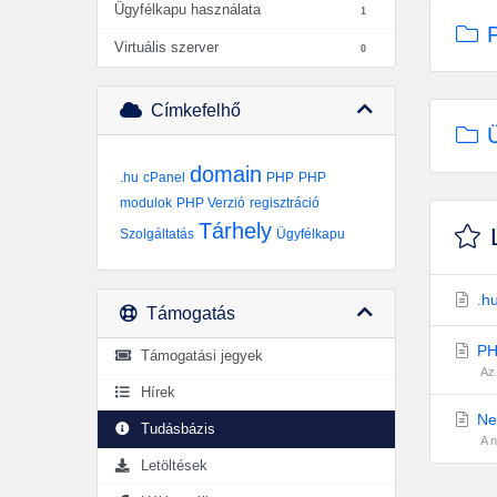
Ügyfélkapu használata
1
P
Virtuális szerver
0
Címkefelhő
Ü
domain
.hu
cPanel
PHP
PHP
modulok
PHP Verzió
regisztráció
Tárhely
L
Szolgáltatás
Ügyfélkapu
.hu
Támogatás
PHP
Támogatási jegyek
Az 
Hírek
Nem
Tudásbázis
A n
Letöltések