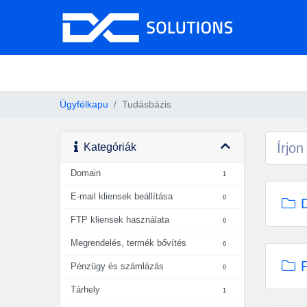
Ügyfélkapu
Tudásbázis
Kategóriák
Domain
1
E-mail kliensek beállítása
0
D
FTP kliensek használata
0
Megrendelés, termék bővítés
0
F
Pénzügy és számlázás
0
Tárhely
1