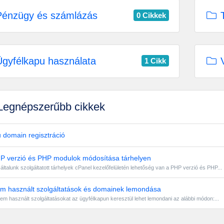
énzügy és számlázás
T
0 Cikkek
gyfélkapu használata
V
1 Cikk
egnépszerűbb cikkek
 domain regisztráció
 verzió és PHP modulok módosítása tárhelyen
általunk szolgáltatott tárhelyek cPanel kezelőfelületén lehetőség van a PHP verzió és PHP...
 használt szolgáltatások és domainek lemondása
em használt szolgáltatásokat az ügyfélkapun keresztül lehet lemondani az alábbi módon:...