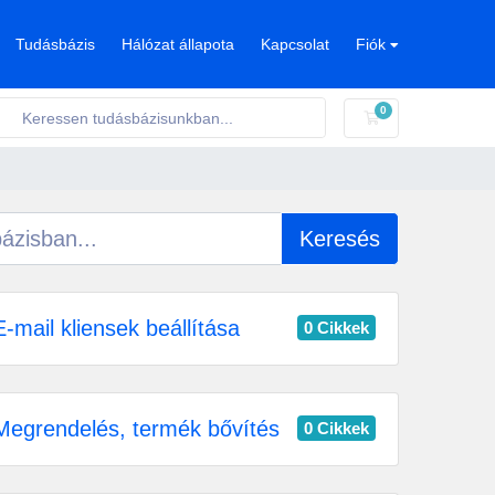
Tudásbázis
Hálózat állapota
Kapcsolat
Fiók
0
Bevásárlókosár
Keresés
-mail kliensek beállítása
0 Cikkek
egrendelés, termék bővítés
0 Cikkek