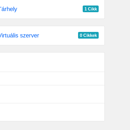
árhely
1 Cikk
irtuális szerver
0 Cikkek