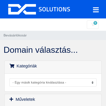
0
Bevásár
Bevásárlókosár
Domain választás...
Kategóriák
Műveletek