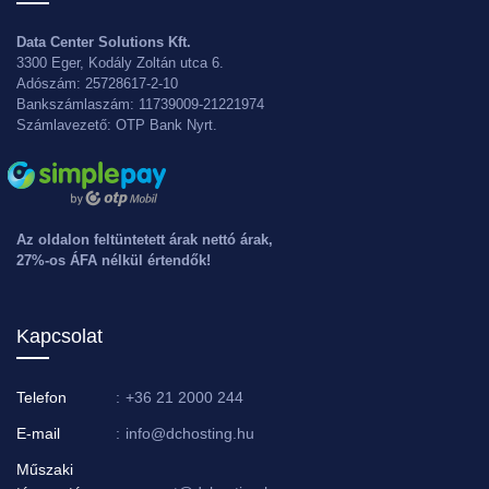
Data Center Solutions Kft.
3300 Eger, Kodály Zoltán utca 6.
Adószám: 25728617-2-10
Bankszámlaszám: 11739009-21221974
Számlavezető: OTP Bank Nyrt.
Az oldalon feltüntetett árak nettó árak,
27%-os ÁFA nélkül értendők!
Kapcsolat
Telefon
:
+36 21 2000 244
E-mail
:
info@dchosting.hu
Műszaki