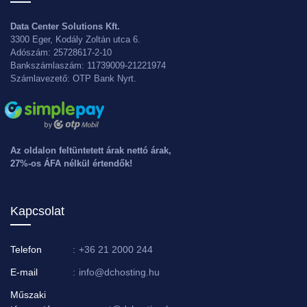
Data Center Solutions Kft.
3300 Eger, Kodály Zoltán utca 6.
Adószám: 25728617-2-10
Bankszámlaszám: 11739009-21221974
Számlavezető: OTP Bank Nyrt.
Az oldalon feltüntetett árak nettó árak,
27%-os ÁFA nélkül értendők!
Kapcsolat
Telefon
:
+36 21 2000 244
E-mail
:
info@dchosting.hu
Műszaki