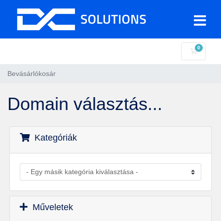
0
Bevásár
Bevásárlókosár
Domain választás...
Kategóriák
Műveletek