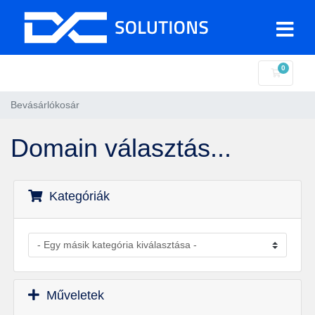
0
Bevásár
Bevásárlókosár
Domain választás...
Kategóriák
Műveletek