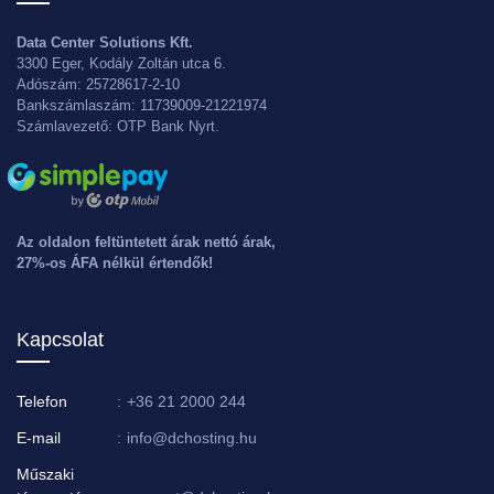
Data Center Solutions Kft.
3300 Eger, Kodály Zoltán utca 6.
Adószám: 25728617-2-10
Bankszámlaszám: 11739009-21221974
Számlavezető: OTP Bank Nyrt.
Az oldalon feltüntetett árak nettó árak,
27%-os ÁFA nélkül értendők!
Kapcsolat
Telefon
:
+36 21 2000 244
E-mail
:
info@dchosting.hu
Műszaki